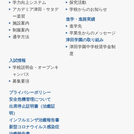
学力向上システム
探究活動
アカデミア津田・サタデ
学校からのお知らせ
ー楽習
進学・進路実績
施設案内
進学先
制服案内
卒業生からのメッセージ
通学方法
津田学園の取り組み
津田学園中学校奨学金制
度
入試情報
学校説明会・オープンキ
ャンパス
募集要項
プライバシーポリシー
安全危機管理について
出席停止証明書（治癒証
明）
インフルエンザ治癒報告書
新型コロナウイルス感染症
治癒報告書