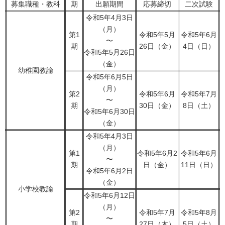
募集職種・教科
期
出願期間
応募締切
二次試験
令和5年4月3日
（月）
第1
令和5年5月
令和5年6月
〜
期
26日（金）
4日（日）
令和5年5月26日
（金）
幼稚園教諭
令和5年6月5日
（月）
第2
令和5年6月
令和5年7月
〜
期
30日（金）
8日（土）
令和5年6月30日
（金）
令和5年4月3日
（月）
第1
令和5年6月2
令和5年6月
〜
期
日（金）
11日（日）
令和5年6月2日
（金）
小学校教諭
令和5年6月12日
（月）
第2
令和5年7月
令和5年8月
〜
期
27日（木）
5日（土）