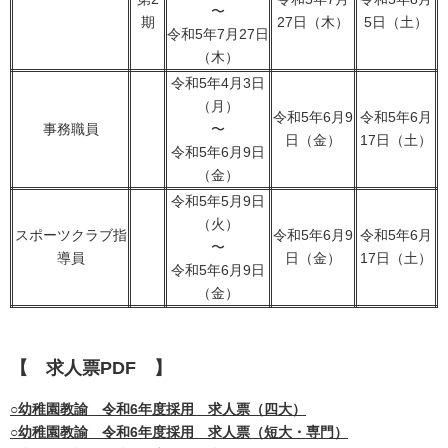
〜
期
27日（木）
5日（土）
令和5年7月27日
（木）
令和5年4月3日
（月）
令和5年6月9
令和5年6月
事務職員
〜
日（金）
17日（土）
令和5年6月9日
（金）
令和5年5月9日
（火）
スポーツクラブ指
令和5年6月9
令和5年6月
〜
導員
日（金）
17日（土）
令和5年6月9日
（金）
【 求人票
PDF
】
○幼稚園教諭 令和6年度採用 求人票（四大）
○
幼稚園教諭 令和6年度採用 求人票（短大・専門）