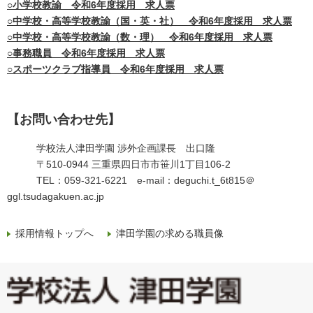
○
小学校教諭 令和6年度採用 求人票
○
中学校・高等学校教諭（国・英・社） 令和6年度採用 求人票
○
中学校・高等学校教諭（数・理） 令和6年度採用 求人票
○
事務職員 令和6年度採用 求人票
○スポーツクラブ指導員 令和6年度採用 求人票
【お問い合わせ先】
学校法人津田学園 渉外企画課長 出口隆
〒510-0944 三重県四日市市笹川1丁目106-2
TEL：059-321-6221 e-mail：
deguchi.t_6t815＠
ggl.tsudagakuen.ac.jp
採用情報トップへ
津田学園の求める職員像