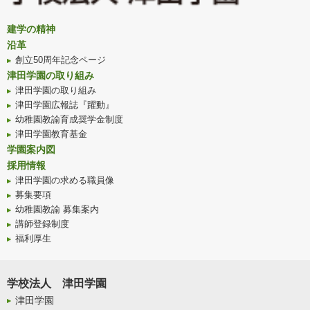
建学の精神
沿革
創立50周年記念ページ
津田学園の取り組み
津田学園の取り組み
津田学園広報誌『躍動』
幼稚園教諭育成奨学金制度
津田学園教育基金
学園案内図
採用情報
津田学園の求める職員像
募集要項
幼稚園教諭 募集案内
講師登録制度
福利厚生
学校法人 津田学園
津田学園