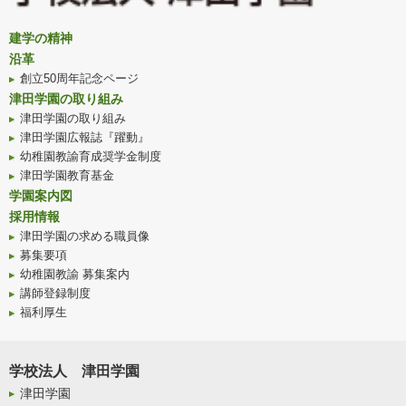
建学の精神
沿革
創立50周年記念ページ
津田学園の取り組み
津田学園の取り組み
津田学園広報誌『躍動』
幼稚園教諭育成奨学金制度
津田学園教育基金
学園案内図
採用情報
津田学園の求める職員像
募集要項
幼稚園教諭 募集案内
講師登録制度
福利厚生
学校法人 津田学園
津田学園