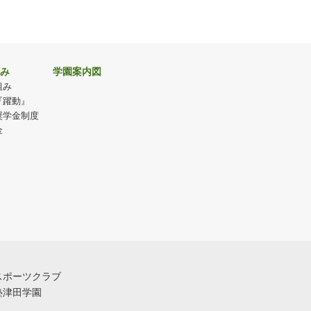
み
学園案内図
組み
『躍動』
奨学金制度
金
スポーツクラブ
塾津田学園