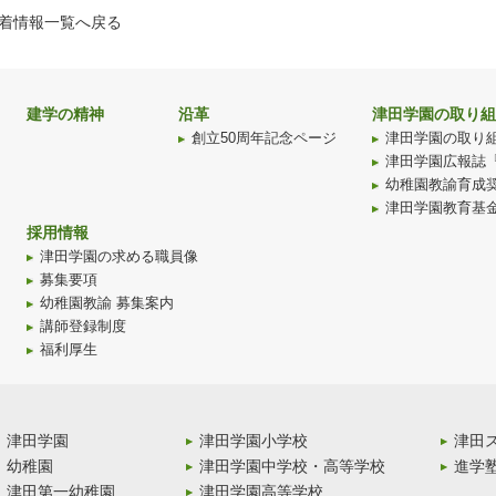
着情報一覧へ戻る
建学の精神
沿革
津田学園の取り組
創立50周年記念ページ
津田学園の取り
津田学園広報誌
幼稚園教諭育成
津田学園教育基
採用情報
津田学園の求める職員像
募集要項
幼稚園教諭 募集案内
講師登録制度
福利厚生
津田学園
津田学園小学校
津田
幼稚園
津田学園中学校・高等学校
進学
津田第一幼稚園
津田学園高等学校