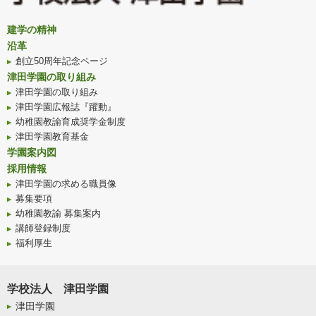
建学の精神
沿革
創立50周年記念ページ
津田学園の取り組み
津田学園の取り組み
津田学園広報誌『躍動』
幼稚園教諭育成奨学金制度
津田学園教育基金
学園案内図
採用情報
津田学園の求める職員像
募集要項
幼稚園教諭 募集案内
講師登録制度
福利厚生
学校法人 津田学園
津田学園