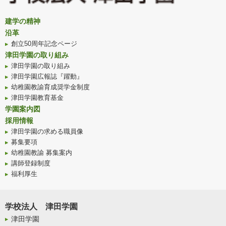
建学の精神
沿革
創立50周年記念ページ
津田学園の取り組み
津田学園の取り組み
津田学園広報誌『躍動』
幼稚園教諭育成奨学金制度
津田学園教育基金
学園案内図
採用情報
津田学園の求める職員像
募集要項
幼稚園教諭 募集案内
講師登録制度
福利厚生
学校法人 津田学園
津田学園