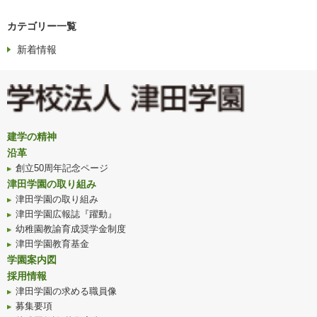
カテゴリー一覧
新着情報
建学の精神
沿革
創立50周年記念ページ
津田学園の取り組み
津田学園の取り組み
津田学園広報誌『躍動』
幼稚園教諭育成奨学金制度
津田学園教育基金
学園案内図
採用情報
津田学園の求める職員像
募集要項