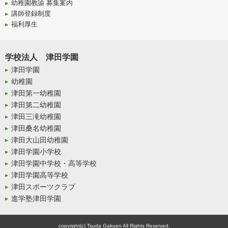
幼稚園教諭 募集案内
講師登録制度
福利厚生
学校法人 津田学園
津田学園
幼稚園
津田第一幼稚園
津田第二幼稚園
津田三滝幼稚園
津田桑名幼稚園
津田大山田幼稚園
津田学園小学校
津田学園中学校・高等学校
津田学園高等学校
津田スポーツクラブ
進学塾津田学園
copyright(c) Tsuda Gakuen All Rights Reserved.