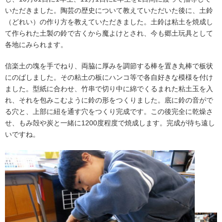
いただきました。陶芸の歴史について教えていただいた後に、土鈴
（どれい）の作り方を教えていただきました。土鈴は粘土を焼成し
て作られた土製の鈴で古くから魔よけとされ、今も郷土玩具として
各地にみられます。
信楽土の塊を手でねり、両脇に厚みを調節する棒を置き丸棒で板状
にのばしました。その粘土の板にハンコ等で各自好きな模様を付け
ました。型紙に合わせ、竹串で切り中に綿でくるまれた粘土玉を入
れ、それを包みこむように鈴の形をつくりました。底に鈴の音がで
る穴と、上部に紐を通す穴をつくり完成です。この後完全に乾燥さ
せ、もみ殻や炭と一緒に1200度程度で焼成します。完成が待ち遠し
いですね。